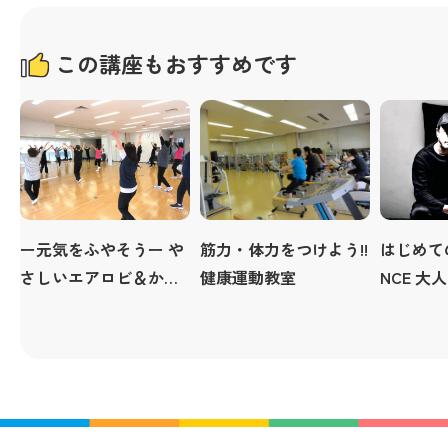
この講座もおすすめです
ー元気をふやそうー や
筋力・体力をつけよう!!
はじめての
さしいエアロビ＆かん
健康運動教室
NCE 大
たん筋トレ