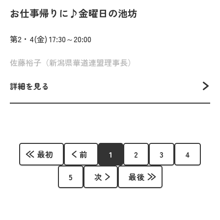
お仕事帰りに♪金曜日の池坊
第2・4(金) 17:30～20:00
佐藤裕子（新潟県華道連盟理事長）
詳細を見る
最初
前
1
2
3
4
5
次
最後