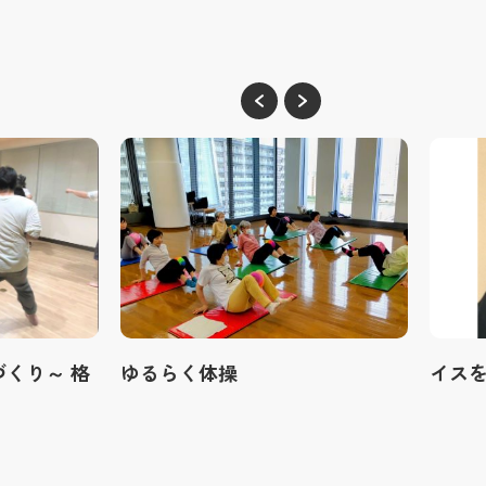
くり～ 格
ゆるらく体操
イス