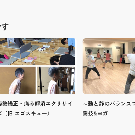
です
姿勢矯正・痛み解消エクササイ
～動と静のバランスづ
ズ（旧 エゴスキュー）
闘技&ヨガ