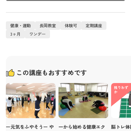
健康・運動
長岡教室
体験可
定期講座
3ヶ月
ワンデー
この講座もおすすめです
残りわず
か
ー元気をふやそうー や
一から始める健康エク
脳トレ体