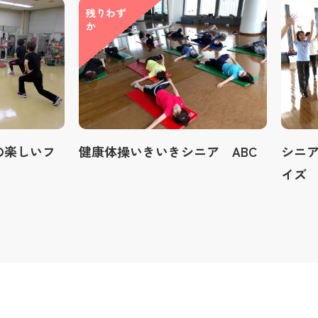
残りわず
か
の楽しいフ
健康体操いきいきシニア ABC
シニ
イズ