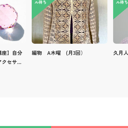
ル待ち
ル待ち
講座】自分
編物 A木曜 (月3回）
久月
アクセサリ