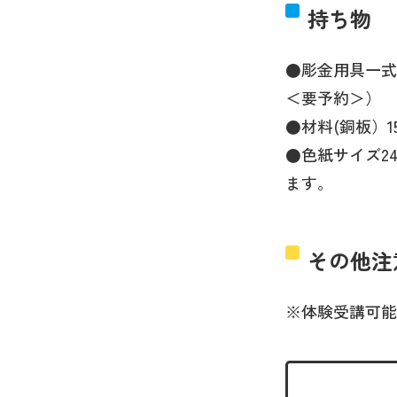
持ち物
●彫金用具一式
＜要予約＞）
●材料(銅板）1
●色紙サイズ24
ます。
その他注
※体験受講可能