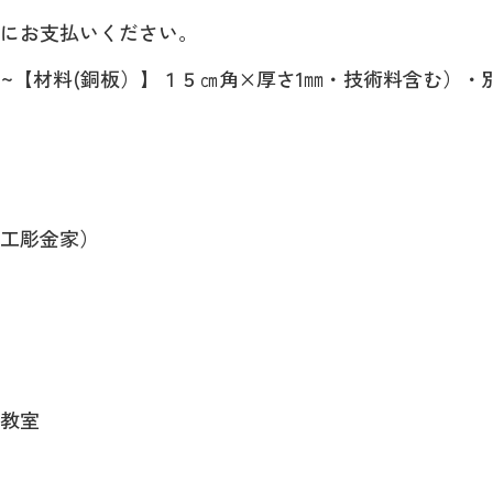
にお支払いください。
~【材料(銅板）】１５㎝角×厚さ1㎜・技術料含む）・
工彫金家）
教室