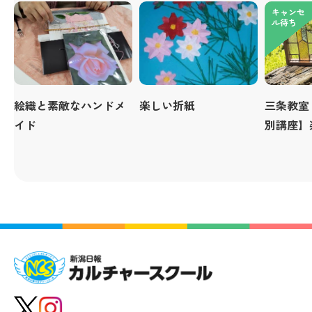
キャンセ
ル待ち
絵織と素敵なハンドメ
楽しい折紙
三条教室
イド
別講座】
ドグラス