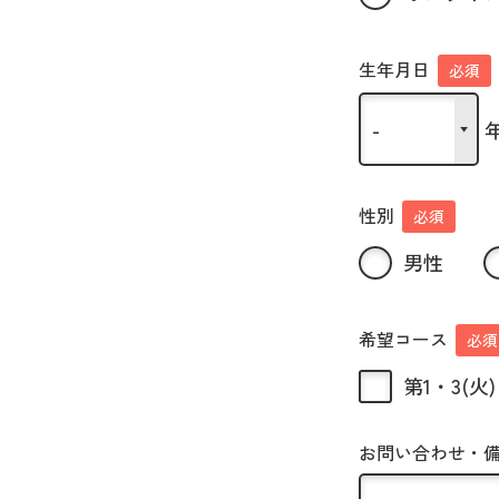
生年月日
必須
性別
必須
男性
希望コース
必須
第1・3(火) 
お問い合わせ・