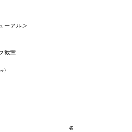
ューアル＞
プ教室
み）
名