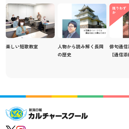
残りわず
か
楽しい短歌教室
人物から読み解く長岡
俳句通信
の歴史
【通信添