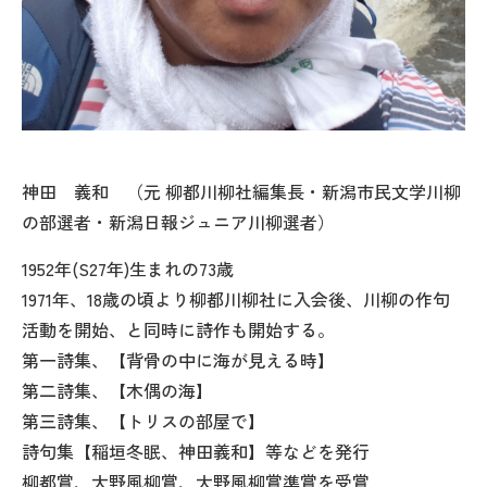
神田 義和 （元 柳都川柳社編集長・新潟市民文学川柳
の部選者・新潟日報ジュニア川柳選者）
1952年(S27年)生まれの73歳
1971年、18歳の頃より柳都川柳社に入会後、川柳の作句
活動を開始、と同時に詩作も開始する。
第一詩集、【背骨の中に海が見える時】
第二詩集、【木偶の海】
第三詩集、【トリスの部屋で】
詩句集【稲垣冬眠、神田義和】等などを発行
柳都賞、大野風柳賞、大野風柳賞準賞を受賞