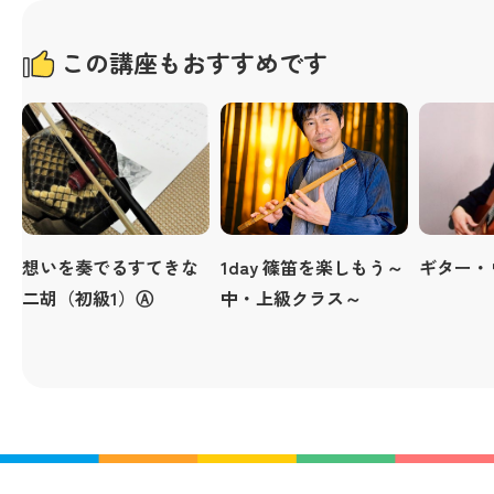
この講座もおすすめです
想いを奏でるすてきな
1day 篠笛を楽しもう～
ギター・
二胡（初級1）Ⓐ
中・上級クラス～