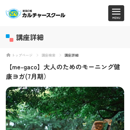
MENU
講座詳細
トップページ
講座検索
講座詳細
【me-gaco】大人のためのモーニング健
康ヨガ(7月期）