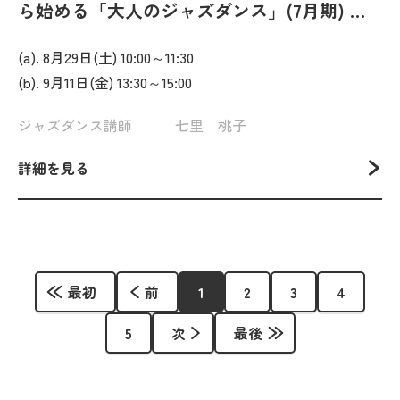
ら始める「大人のジャズダンス」(7月期) 運
動経験ゼロでも大丈夫！初見で踊れるからそ
(a). 8月29日(土) 10:00～11:30
の場で楽しめる1日体験
(b). 9月11日(金) 13:30～15:00
ジャズダンス講師 七里 桃子
詳細を見る
最初
前
1
2
3
4
5
次
最後