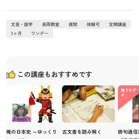
文芸・語学
長岡教室
夜間
体験可
定期講座
3ヶ月
ワンデー
この講座もおすすめです
残りわず
か
俺の日本史 ～ゆっくり
古文書を読み解く
俳句通信