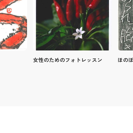
女性のためのフォトレッスン
ほの