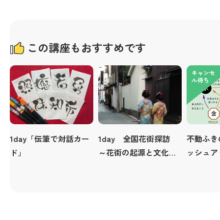
この講座もおすすめです
キャンセ
ル待ち
1day「伝筆で対話カー
1day 全国花街探訪
不動ふき
ド」
～花街の起源と文化財
ッシュア
を巡る～