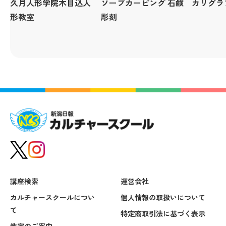
久月人形学院木目込人
ソープカービング 石鹸
カリグラ
形教室
彫刻
講座検索
運営会社
カルチャースクールについ
個人情報の取扱いについて
て
特定商取引法に基づく表示