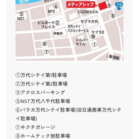
①万代シテイ第1駐車場
②万代シテイ第2駐車場
④アクロスパーキング
⑤NST万代八千代駐車場
⑥パラカ万代シテイ駐車場(旧日通商事万代シテ
イ駐車場)
⑦キクチガレージ
⑧ホームテック旭駐車場