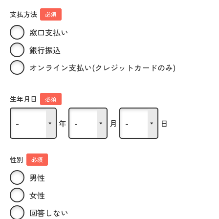
支払方法
必須
窓口支払い
銀行振込
オンライン支払い(クレジットカードのみ)
生年月日
必須
年
月
日
性別
必須
男性
女性
回答しない