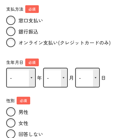
支払方法
必須
窓口支払い
銀行振込
オンライン支払い(クレジットカードのみ)
生年月日
必須
年
月
日
性別
必須
男性
女性
回答しない