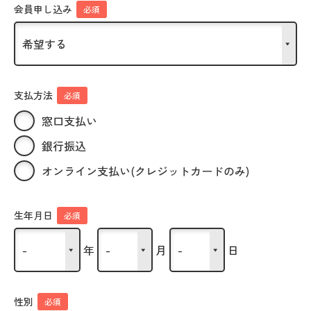
会員申し込み
必須
支払方法
必須
窓口支払い
銀行振込
オンライン支払い(クレジットカードのみ)
生年月日
必須
年
月
日
性別
必須