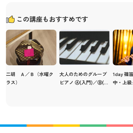
この講座もおすすめです
二胡 Ａ／Ｂ（水曜ク
大人のためのグループ
1day 
ラス）
ピアノ Ⓐ(入門)／Ⓑ(初
中・上級
級)