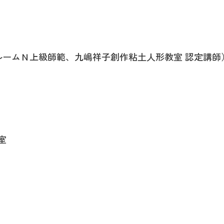
ルームＮ上級師範、九嶋祥子創作粘土人形教室 認定講師
室