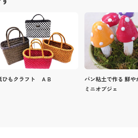
です
紙ひもクラフト ＡＢ
パン粘土で作る 鮮や
ミニオブジェ