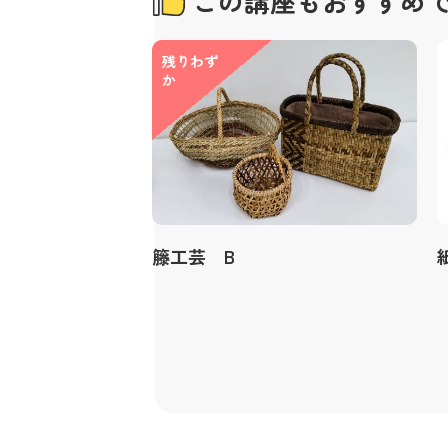
この講座もおすすめ
残りわず
か
籐工芸 B