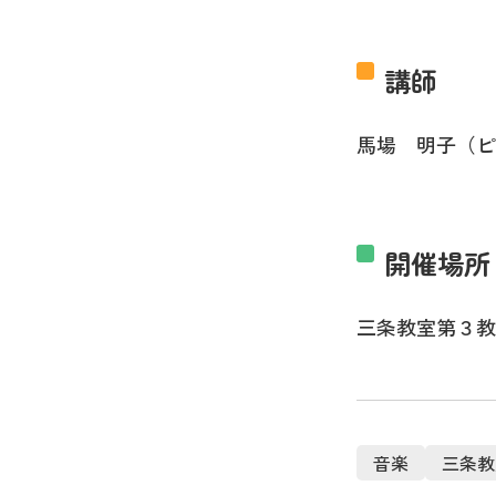
講師
馬場 明子（ピ
開催場所
三条教室第３教
音楽
三条教