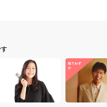
です
残りわず
か