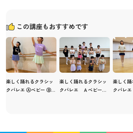
この講座もおすすめです
楽しく踊れるクラシッ
楽しく踊れるクラシッ
楽しく踊
クバレエ Ⓐベビー Ⓑジ
クバレエ Ａベビー／
クバレエ
ュニア
Ｂジュニア【ふむふむ
ラス）
レッスン】※7月期