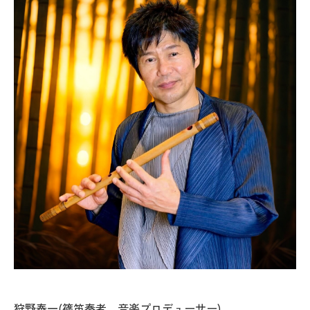
狩野泰一(篠笛奏者 音楽プロデューサー)