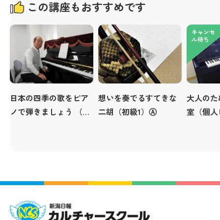
この講座もおすすめです
キャンセ
ル待ち
日本の四季の歌をピア
想いを奏でるすてきな
大人のた
ノで弾きましょう （個
二胡（初級1）Ⓐ
室（個人
人レッスン）
Ⓓ