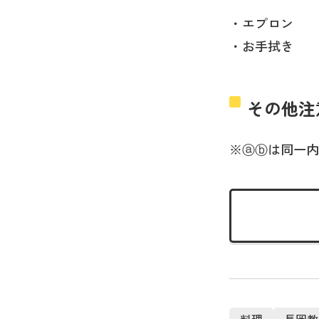
・エプロン
・お手拭き
その他注
※ⓐⓑは同一内
料理
長岡教