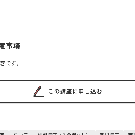
意事項
容です。
この講座に申し込む
室
ワンデー・特別講座（入会費なし）
新規講座
完