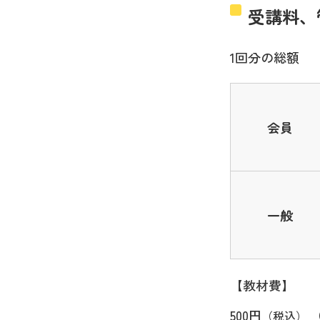
受講料、
1回分の総額
会員
一般
【教材費】
500円
（
（税込）