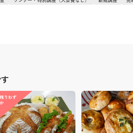
です
残りわず
か