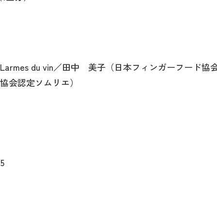
armes du vin／田中 美子（日本フィンガーフード
協会認定ソムリエ）
5