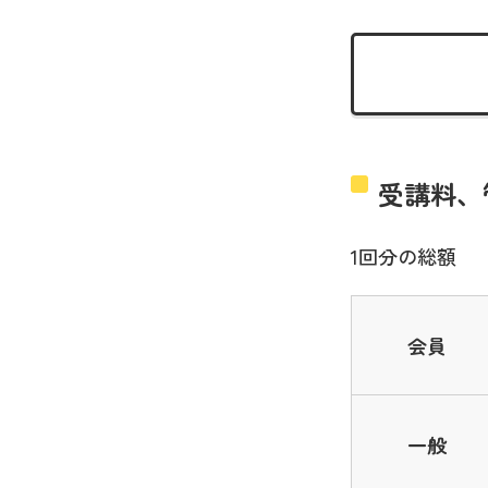
受講料、
1回分の総額
会員
一般