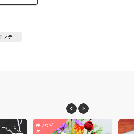
ワンデー
残りわず
か