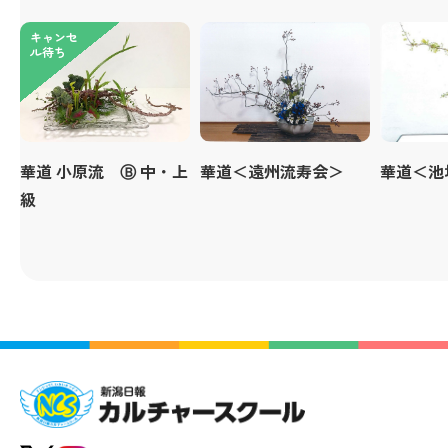
キャンセ
ル待ち
華道 小原流 Ⓑ 中・上
華道＜遠州流寿会＞
華道＜池
級