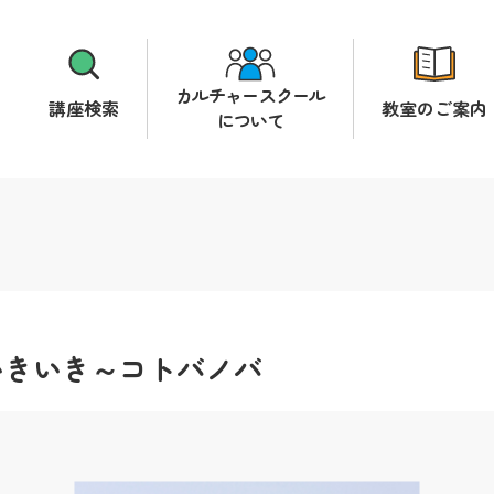
カルチャースクール
講座検索
教室のご案内
について
いきいき～コトバノバ