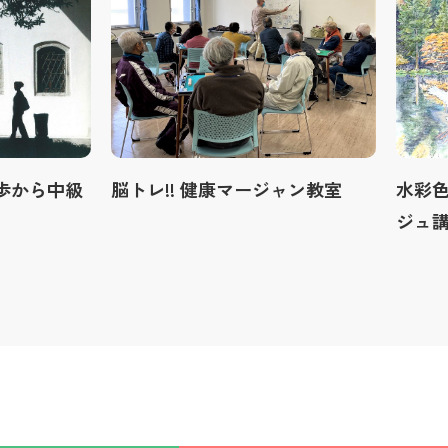
歩から中級
脳トレ!! 健康マージャン教室
水彩
ジュ