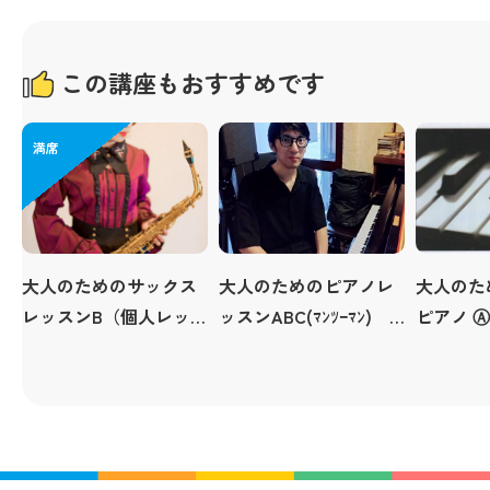
この講座もおすすめです
満席
大人のためのサックス
大人のためのピアノレ
大人のた
レッスンB（個人レッス
ッスンABC(ﾏﾝﾂｰﾏﾝ)
ピアノ Ⓐ
ン）
※個人指導30分 岡田
級)
先生