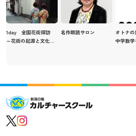
1day 全国花街探訪
名作朗読サロン
オトナの
～花街の起源と文化財
中学数学
を巡る～
直し ～