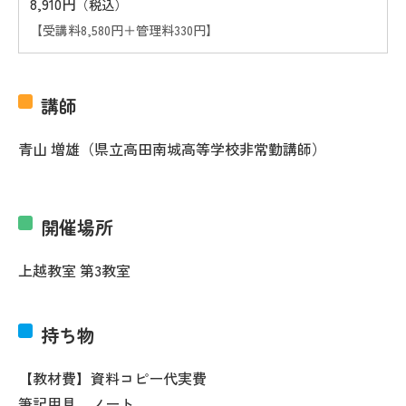
8,910円
（税込）
【受講料8,580円＋管理料330円】
講師
青山 増雄（県立高田南城高等学校非常勤講師）
開催場所
上越教室 第3教室
持ち物
【教材費】資料コピー代実費
筆記用具、ノート