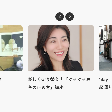
読
楽しく切り替え！「ぐるぐる思
1da
考の止め方」講座
起源