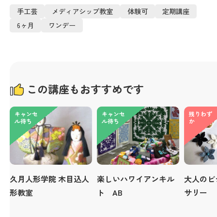
手工芸
メディアシップ教室
体験可
定期講座
6ヶ月
ワンデー
この講座もおすすめです
キャンセ
キャンセ
残りわず
ル待ち
ル待ち
か
久月人形学院 木目込人
楽しいハワイアンキル
大人のビ
形教室
ト AB
サリー