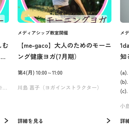
メディアシップ教室開催
メ
しむ
【me-gaco】大人のためのモーニ
1
って
ング健康ヨガ(7月期）
知
第4(月) 10:00～11:00
(a)
(b)
大野美幸（音楽講師/SUZUKIケンハモ認定講師）
川島 菖子（ヨガインストラクター）
(c)
小
詳細を見る
詳