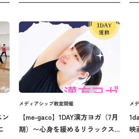
メディアシップ教室開催
メ
スン
【me-gaco】1DAY漢方ヨガ（7月
1
に
期）〜心身を緩めるリラックス
映