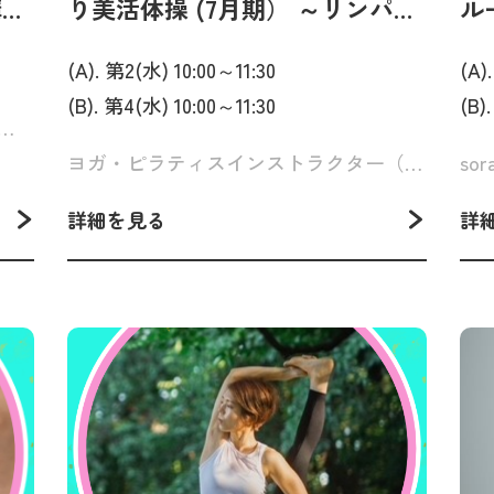
講
り美活体操 (7月期） ～リンパを
ル
流して筋力アップ～
へ
(A). 第2(水) 10:00～11:30
(A)
(B). 第4(水) 10:00～11:30
(B)
（東京大学史料編纂所 学術支援専門職員）
ヨガ・ピラティスインストラクター（YOGA Studio sutra 代表） 金子みつこ
so
詳細を見る
詳