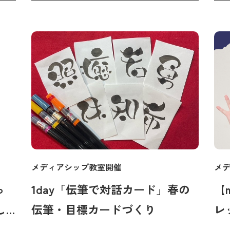
メディアシップ教室開催
メ
っ
1day「伝筆で対話カード」春の
【m
し
伝筆・目標カードづくり
レッ
め