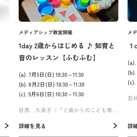
メディアシップ教室開催
メ
1day 2歳からはじめる ♪ 知育と
１
音のレッスン【ふむふむ】
(a)
(b)
(a). 7月5日(日) 10:30～11:30
(c)
(b). 8月2日(日) 10:30～11:30
(c). 9月6日(日) 10:30～11:30
目黒 久美子（『２歳からのこども専門ピアノ教室』主宰）
詳細を見る
詳