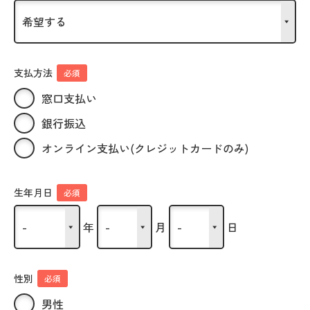
支払方法
必須
窓口支払い
銀行振込
オンライン支払い(クレジットカードのみ)
生年月日
必須
年
月
日
性別
必須
男性