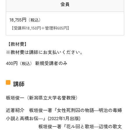
会員
18,755円
（税込）
【受講料18,150円＋管理料605円】
【教材費】
※教材費は講師にお支払いください。
400円
新規受講者のみ
（税込）
講師
板垣俊一（新潟県立大学名誉教授）
近著紹介 板垣俊一著『女性死刑囚の物語―明治の毒婦
小説と高橋お伝―』(2022年1月出版)
板垣俊一著『花ル回と歌垣―辺境の歌文