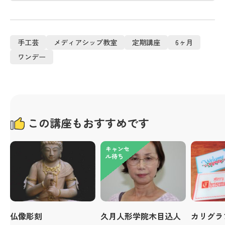
手工芸
メディアシップ教室
定期講座
6ヶ月
ワンデー
この講座もおすすめです
キャンセ
ル待ち
仏像彫刻
久月人形学院木目込人
カリグラ