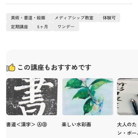
美術・書道・絵画
メディアシップ教室
体験可
定期講座
6ヶ月
ワンデー
この講座もおすすめです
書道＜漢字＞ ⒶⒷ
楽しい水彩画
大人のた
ン・ボー