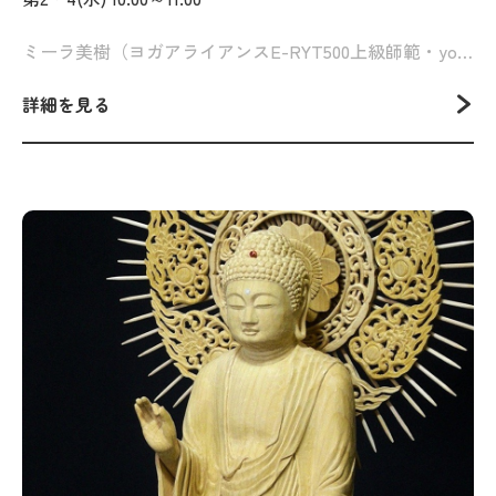
ミーラ美樹（ヨガアライアンスE-RYT500上級師範・yogatha主宰）
詳細を見る