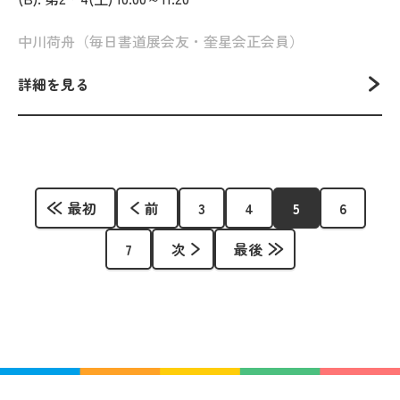
中川荷舟（毎日書道展会友・奎星会正会員）
詳細を見る
最初
前
3
4
5
6
7
次
最後