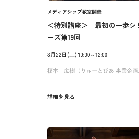
メディアシップ教室開催
＜特別講座＞ 最初の一歩シ
ーズ第19
はじめて聞
8月22日(土) 10:00～12:00
てみよう！「ピアノ音楽の世
榎本 広樹（
界」<2回完結> 【（公財）
市芸術文化振興財団提携講座
詳細を見る