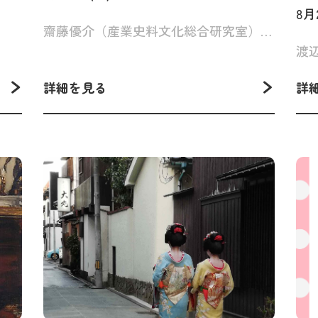
月
8月2
ー
齋藤優介（産業史料文化総合研究室）、結城靖博（三条凧合戦副会長）
渡
詳細を見る
詳