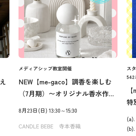
メディアシップ教室開催
スタ
54
教え
NEW【me-gaco】調香を楽しむ
【
（7月期）〜オリジナル香水作
特
り〜
8月23日(日) 13:30～15:30
ぎ
(a)
CANDLE BEBE 寺本香織
(b)