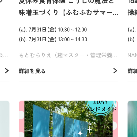
フ
夏休み食育体験 こうじの魔法と
1
味噌玉づくり【ふむふむサマー
操
スクール】
編
(a). 7月31日(金) 10:30～12:00
(a)
ル
(b). 7月31日(金) 13:00～14:30
(b)
和田 しのぶ（オルネフラワー協会公認校 shishihana.flapowl主宰 （ルルベドール認定講師））
もとむらりえ（麹マスター・管理栄養士）
NA
詳細を見る
詳