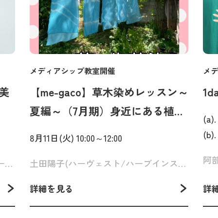
メディアシップ教室開催
メ
～美
【me-gaco】草木染めレッスン～
1
夏編～（7月期）身近にある植物
(a)
で染める〈藍の生葉〉
(b)
8月11日(火) 10:00～12:00
岩井 まどか（ジョイフルモデルエージェンシーモデル 村神一誠公認ウォーキング講師）
土田陽子(ハーヴェスト/ハーブインストラクター上級)
詳細を見る
詳