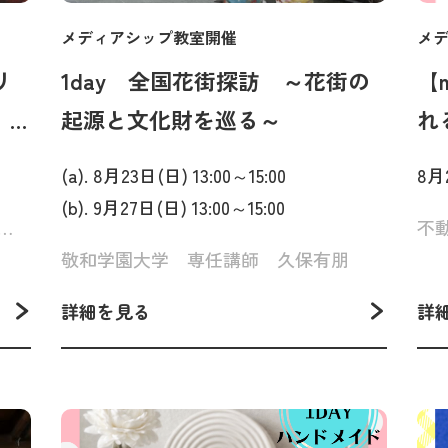
メディアシップ教室開催
メ
リ
1day 全国花街探訪 ～花街の
【
回
起源と文化財を巡る～
れ
い
(a). 8月23日(日) 13:00～15:00
8月2
(b). 9月27日(日) 13:00～15:00
りゅーとぴあ 事業企画部部長）、小黒 亜紀（ピアニスト）
不
新潟
敬和学園大学 専任講師 久保有朋
】
詳細を見る
詳